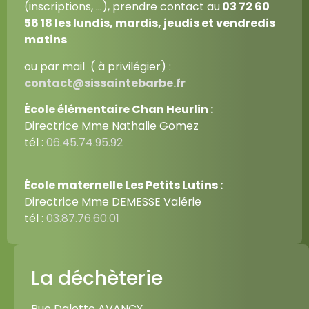
(inscriptions, …), prendre contact au
03 72 60
56 18
les lundis, mardis, jeudis et vendredis
matins
ou par mail ( à privilégier) :
contact@sissaintebarbe.fr
École élémentaire Chan Heurlin :
Directrice Mme Nathalie Gomez
tél :
06.45.74.95.92
École maternelle Les Petits Lutins :
Directrice Mme DEMESSE Valérie
tél :
03.87.76.60.01
La déchèterie
Rue Dalotte AVANCY