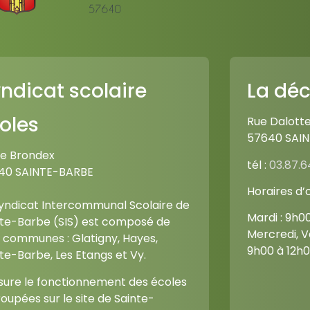
ndicat scolaire
La déc
oles
Rue Dalott
57640 SAI
ue Brondex
tél :
03.87.6
40 SAINTE-BARBE
Horaires d’
Syndicat Intercommunal Scolaire de
Mardi : 9h0
nte-Barbe (SIS) est composé de
Mercredi, V
 communes : Glatigny, Hayes,
9h00 à 12h0
te-Barbe, Les Etangs et Vy.
ssure le fonctionnement des écoles
oupées sur le site de Sainte-