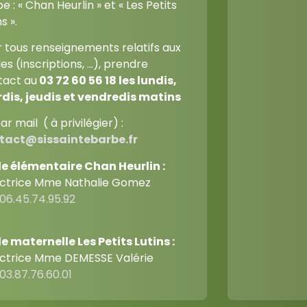
e : « Chan Heurlin » et « Les Petits
s ».
 tous renseignements relatifs aux
es (inscriptions, …), prendre
tact au
03 72 60 56 18
les lundis,
dis, jeudis et vendredis matins
ar mail ( à privilégier) :
tact@sissaintebarbe.fr
le élémentaire Chan Heurlin :
ectrice Mme Nathalie Gomez
06.45.74.95.92
e maternelle Les Petits Lutins :
ectrice Mme DEMESSE Valérie
03.87.76.60.01