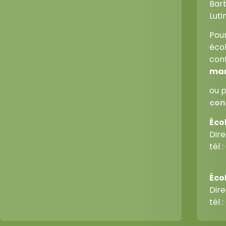
Barb
Lutin
Pour
écol
con
mar
ou p
con
Éco
Dir
tél :
Écol
Dir
tél :