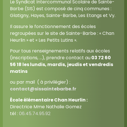
Le Syndicat Intercommunal Scolaire de Sainte-
Barbe (SIS) est composé de cinq communes :
Glatigny, Hayes, Sainte-Barbe, Les Etangs et Vy.
Il assure le fonctionnement des écoles
regroupées sur le site de Sainte-Barbe : « Chan
Heurlin » et « Les Petits Lutins ».
Pour tous renseignements relatifs aux écoles
(inscriptions, …), prendre contact au
03 72 60
56 18
les lundis, mardis, jeudis et vendredis
matins
ou par mail ( à privilégier) :
contact@sissaintebarbe.fr
École élémentaire Chan Heurlin :
Directrice Mme Nathalie Gomez
tél :
06.45.74.95.92