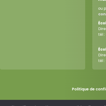
ou p
con
Éco
Dir
tél :
Écol
Dir
tél :
Politique de confi