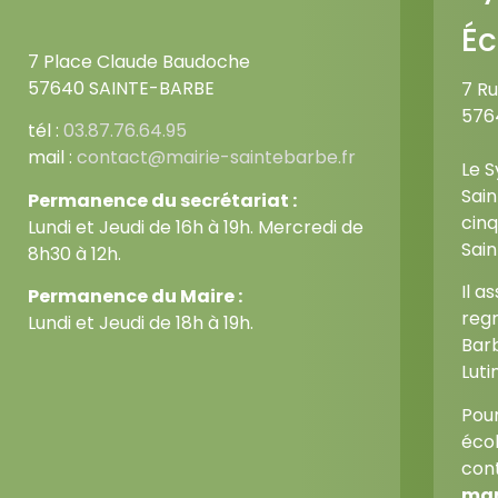
Éc
7 Place Claude Baudoche
57640 SAINTE-BARBE
7 R
576
tél :
03.87.76.64.95
mail :
contact@mairie-saintebarbe.fr
Le 
Sai
Permanence du secrétariat :
cinq
Lundi et Jeudi de 16h à 19h. Mercredi de
Sain
8h30 à 12h.
Il a
Permanence du Maire :
regr
Lundi et Jeudi de 18h à 19h.
Barb
Lutin
Pour
écol
con
mar