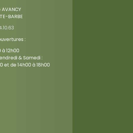
e AVANCY
NTE-BARBE
4.10.63
ouvertures :
0 à 12h00
endredi & Samedi :
0 et de 14h00 à 18h00