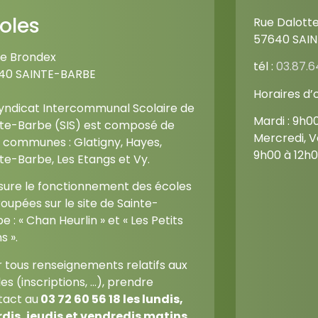
oles
Rue Dalott
57640 SAI
ue Brondex
tél :
03.87.6
40 SAINTE-BARBE
Horaires d’
Syndicat Intercommunal Scolaire de
Mardi : 9h0
nte-Barbe (SIS) est composé de
Mercredi, V
 communes : Glatigny, Hayes,
9h00 à 12h0
te-Barbe, Les Etangs et Vy.
ssure le fonctionnement des écoles
oupées sur le site de Sainte-
e : « Chan Heurlin » et « Les Petits
s ».
 tous renseignements relatifs aux
es (inscriptions, …), prendre
tact au
03 72 60 56 18
les lundis,
dis, jeudis et vendredis matins