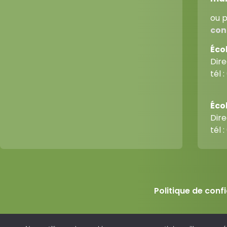
ou p
con
Éco
Dir
tél :
Écol
Dir
tél :
Politique de confi