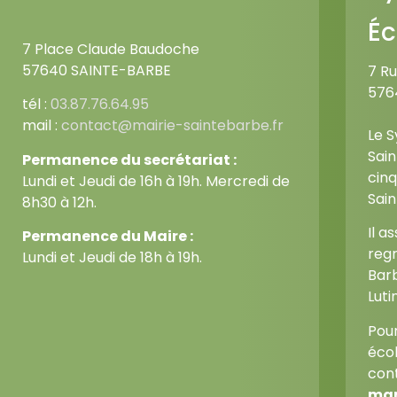
Éc
7 Place Claude Baudoche
57640 SAINTE-BARBE
7 R
576
tél :
03.87.76.64.95
mail :
contact@mairie-saintebarbe.fr
Le 
Sai
Permanence du secrétariat :
cinq
Lundi et Jeudi de 16h à 19h. Mercredi de
Sain
8h30 à 12h.
Il a
Permanence du Maire :
regr
Lundi et Jeudi de 18h à 19h.
Barb
Lutin
Pour
écol
con
mar