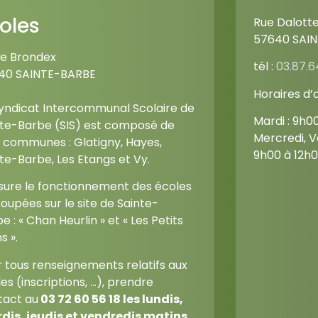
oles
Rue Dalott
57640 SAI
ue Brondex
tél :
03.87.6
40 SAINTE-BARBE
Horaires d’
Syndicat Intercommunal Scolaire de
Mardi : 9h0
nte-Barbe (SIS) est composé de
Mercredi, V
 communes : Glatigny, Hayes,
9h00 à 12h0
te-Barbe, Les Etangs et Vy.
ssure le fonctionnement des écoles
oupées sur le site de Sainte-
e : « Chan Heurlin » et « Les Petits
s ».
 tous renseignements relatifs aux
es (inscriptions, …), prendre
tact au
03 72 60 56 18
les lundis,
dis, jeudis et vendredis matins