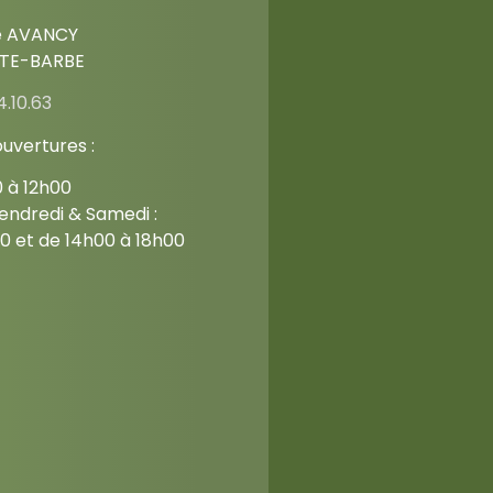
e AVANCY
NTE-BARBE
4.10.63
ouvertures :
0 à 12h00
endredi & Samedi :
0 et de 14h00 à 18h00