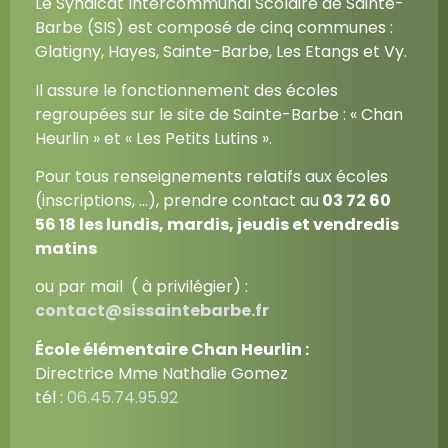
Le Syndicat Intercommunal Scolaire de Sainte-
Barbe (SIS) est composé de cinq communes :
Glatigny, Hayes, Sainte-Barbe, Les Etangs et Vy.
Il assure le fonctionnement des écoles
regroupées sur le site de Sainte-Barbe : « Chan
Heurlin » et « Les Petits Lutins ».
Pour tous renseignements relatifs aux écoles
(inscriptions, …), prendre contact au
03 72 60
56 18
les lundis, mardis, jeudis et vendredis
matins
ou par mail ( à privilégier) :
contact@sissaintebarbe.fr
École élémentaire Chan Heurlin :
Directrice Mme Nathalie Gomez
tél :
06.45.74.95.92